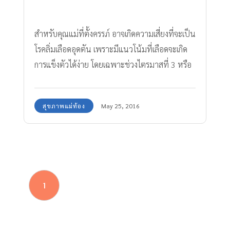
สำหรับคุณแม่ที่ตั้งครรภ์ อาจเกิดความเสี่ยงที่จะเป็น
โรคลิ่มเลือดอุดตัน เพราะมีแนวโน้มที่เลือดจะเกิด
การแข็งตัวได้ง่าย โดยเฉพาะช่วงไตรมาสที่ 3 หรือ
เดือนที่ 6 -9 ของช่วงตั้งครรภ์ เนื่องจากท้องและ
มดลูกเกิดการขยายตัวใหญ่ขึ้น เมื่อคุณแม่เป็นลิ่ม
สุขภาพแม่ท้อง
May 25, 2016
เลือดอุดตันมักกิน ยาลิ่มเลือดอุดตัน
1