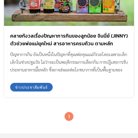
คลายกังวลเรื่องปัญหาการกินของลูกน้อย จินนี่ย์ (JINNY)
ตัวช่วยพ่อแม่ยุคใหม่ สารอาหารครบถ้วน ตามหลัก
โภชนาการ
ปัญหาการกิน ยังเป็นหนึ่งในปัญหาที่คุณพ่อคุณแม่กังวลโดยเฉพาะเด็ก
เล็กในช่วงปฐมวัย ไม่ว่าจะเป็นพฤติกรรมการเลือกกิน การปฏิเสธการรับ
ประทานอาหารมื้อหลัก ซึ่งอาจส่งผลต่อโภชนาการที่เป็นพื้นฐานของ
การเจริญเติบโตและพัฒนาการของเด็กทั้งในระยะสั้นและระยะยาว
ดังนั้นหลายบ้านจึงมีกลเม็ดเคล็ดไม่ลับแตกต่างกันไปในการช่วยให้ลูก
ข่าวประชาสัมพันธ์
น้อยรับประทานอาหารมากขึ้น ด้วยการรังสรรค์เมนูอาหารใหม่ ๆ ปรุง
แต่งรสชาติให้อร่อยมากยิ่งขึ้น จินนี่ย์ (JINNY) ผลิตภัณฑ์อาหารสำหรับ
เด็ก จึงเป็นหนึ่งตัวช่วยสำคัญที่คุณพ่อคุณแม่ยุคใหม่เลือกใช้ ช่วย
1
ให้การปรุงอาหารเป็นเรื่องง่าย มั่นใจยิ่งขึ้นด้วยขั้นตอนการผลิตจาก
วัตถุดิบธรรมชาติ 100% ปราศจากผงชูรสและวัตถุกันเสีย สะดวก
ปลอดภัย ครบถ้วนด้วยสารอาหารและคุณประโยชน์ ให้ทุกมื้ออาหาร