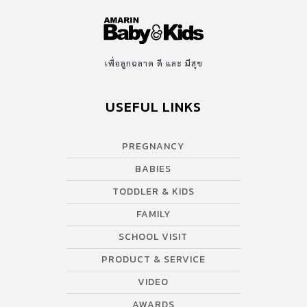
เป็นช่วงเวลาที่ดีสำหรับครอบครัว ยศสรัล แต้มคงคา กรรมการผู้จัดการ
บริษัท เอ็ม.เอส.กรุ๊ป จำกัด กล่าวว่า “ในวันที่ลูกสาว ‘น้องไอย’ เริ่มมี
พฤติกรรมเลือกรับประทานอาหารและทานยากในแต่ละมื้อ ผมลองหา
ข้อมูลและพบว่าเป็นหนึ่งปัญหาใหญ่ของหลายครอบครัว ความคิดที่จะ
เพื่อลูกฉลาด ดี และ มีสุข
ทำผลิตภัณฑ์เพื่อเป็นตัวช่วยให้ลูกทานอาหารง่ายขึ้นและครบถ้วนด้วย
สารอาหารจึงผุดขึ้นมา โดยใช้ประสบการณ์จากธุรกิจเกี่ยวกับอาหารของ
USEFUL LINKS
ครอบครัว คิดค้นและพัฒนาเป็นอาหารที่เหมาะสมสำหรับเด็กตามช่วง
วัย ผลิตภัณฑ์ จินนี่ย์ (JINNY) จึงกำเนิดขึ้นเพื่อเจาะตลาดคุณพ่อคุณ
แม่มือใหม่ ที่มักประสบปัญหาการทานอาหารของลูก โดยเฉพาะเด็กใน
PREGNANCY
วัย 6 เดือนที่เปลี่ยนจากการดื่มนมสู่อาหารมื้อแรก พ่อแม่ต่างกังวลกับ
BABIES
เมนูอาหาร อยากให้ลูกได้รับสารอาหารเหมาะสมตามวัย และเมื่อถึงวัย
1 ขวบเด็กจะเริ่มคุ้นชินกับรสชาติ บางรายมีพฤติกรรมในการต่อต้าน
TODDLER & KIDS
อาหารบางประเภท เช่น ไม่ทานผัก ไม่เคี้ยวข้าว เลือกทานและทานยาก
FAMILY
มากขึ้น จึงเลี่ยงไม่ได้ที่ต้องเริ่มปรุงแต่งรสชาติอาหารให้ลูกบ้าง แต่
SCHOOL VISIT
เครื่องปรุงที่มีอยู่ตามท้องตลาดทั่วไปอาจจะมีส่วนผสมที่มีสารปรุงแต่งที่
PRODUCT & SERVICE
ไม่เหมาะสมและเป็นอันตรายต่อสุขภาพของเด็กในระยะยาว จินนี่ย์
(JINNY) […]
VIDEO
AWARDS