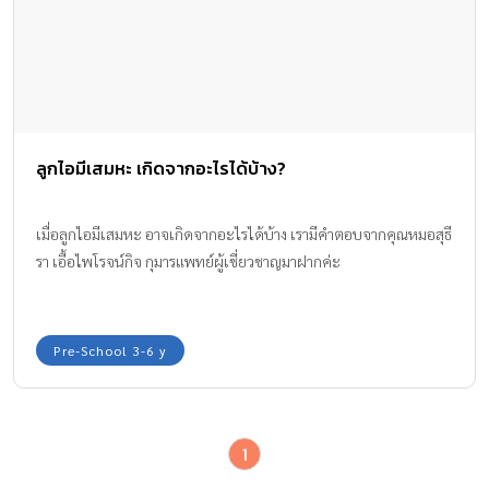
ลูกไอมีเสมหะ เกิดจากอะไรได้บ้าง?
เมื่อลูกไอมีเสมหะ อาจเกิดจากอะไรได้บ้าง เรามีคำตอบจากคุณหมอสุธี
รา เอื้อไพโรจน์กิจ กุมารแพทย์ผู้เชี่ยวชาญมาฝากค่ะ
Pre-School 3-6 y
1