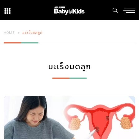
HOME
มะเร็งมดลูก
มะเร็งมดลูก