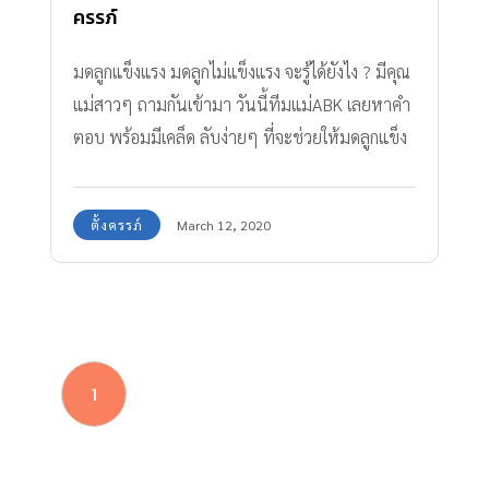
ครรภ์
มดลูกแข็งแรง มดลูกไม่แข็งแรง จะรู้ได้ยังไง ? มีคุณ
แม่สาวๆ ถามกันเข้ามา วันนี้ทีมแม่ABK เลยหาคำ
ตอบ พร้อมมีเคล็ด ลับง่ายๆ ที่จะช่วยให้มดลูกแข็ง
แรงก่อนตั้งครรภ์ มาให้ผู้หญิงทุกคนได้ดูแลมดลูกให้
พร้อมสมบูรณ์กันค่ะ
ตั้งครรภ์
March 12, 2020
1