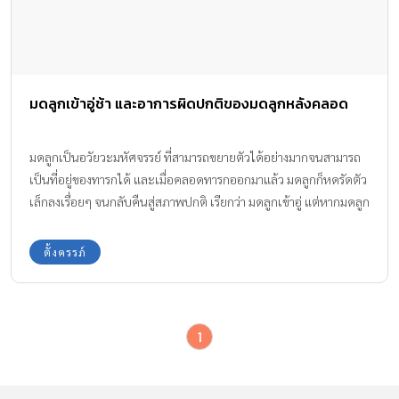
มดลูกเข้าอู่ช้า และอาการผิดปกติของมดลูกหลังคลอด
มดลูกเป็นอวัยวะมหัศจรรย์ ที่สามารถขยายตัวได้อย่างมากจนสามารถ
เป็นที่อยู่ของทารกได้ และเมื่อคลอดทารกออกมาแล้ว มดลูกก็หดรัดตัว
เล็กลงเรื่อยๆ จนกลับคืนสู่สภาพปกติ เรียกว่า มดลูกเข้าอู่ แต่หากมดลูก
ไม่เข้าอู่ มดลูกเข้าอู่ช้า หรือมดลูกผิดปกติ จะมีวิธีสังเกตอย่างไร
ตั้งครรภ์
1