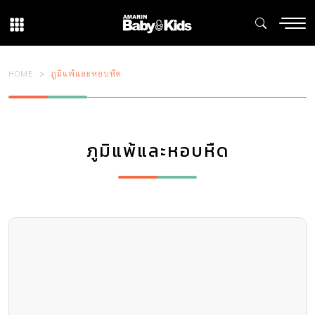
HOME
ภูมิแพ้และหอบหืด
ภูมิแพ้และหอบหืด