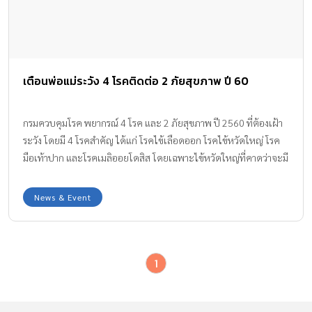
เตือนพ่อแม่ระวัง 4 โรคติดต่อ 2 ภัยสุขภาพ ปี 60
กรมควบคุมโรค พยากรณ์ 4 โรค และ 2 ภัยสุขภาพ ปี 2560 ที่ต้องเฝ้า
ระวัง โดยมี 4 โรคสำคัญ ได้แก่ โรคไข้เลือดออก โรคไข้หวัดใหญ่ โรค
มือเท้าปาก และโรคเมลิออยโดสิส โดยเฉพาะไข้หวัดใหญ่ที่คาดว่าจะมี
ผู้ป่วยเพิ่มขึ้น 2 เท่าจากปีที่ผ่านมา หรือมากกว่า 300,000 คน มี 7
จังหวัดเสี่ยง
News & Event
1