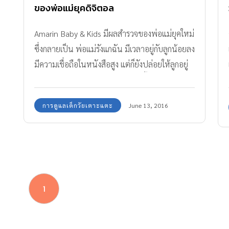
ของพ่อแม่ยุคดิจิตอล
Amarin Baby & Kids มีผลสำรวจของพ่อแม่ยุคใหม่
ซึ่งกลายเป็น พ่อแม่รังแกฉัน มีเวลาอยู่กับลูกน้อยลง
มีความเชื่อถือในหนังสือสูง แต่ก็ยังปล่อยให้ลูกอยู่
กับหน้าจอนานที่สุด โดยผลสำรวจนี้ได้ทำการ
สำรวจตั้งแต่เดือนมกราคม – มีนาคม 2559 มี
การดูแลเด็กวัยเตาะแตะ
June 13, 2016
ตั้งแต่ลูกอายุ 0-12 ขวบ จำนวน 1,041 คน
1