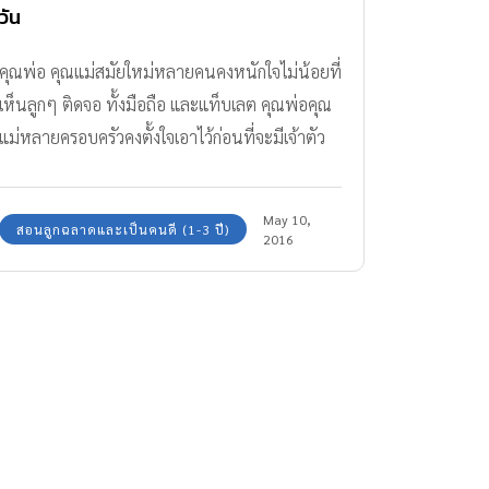
วัน
คุณพ่อ คุณแม่สมัยใหม่หลายคนคงหนักใจไม่น้อยที่
เห็นลูกๆ ติดจอ ทั้งมือถือ และแท็บเลต คุณพ่อคุณ
แม่หลายครอบครัวคงตั้งใจเอาไว้ก่อนที่จะมีเจ้าตัว
น้อย ว่าถ้ามีลูกจะไม่ยอมให้ลูกเล่น Smart Phone
และ Tablet เป็นอันขาด ยิ่งเวลาที่เห็นพ่อแม่คน
May 10,
สอนลูกฉลาดและเป็นคนดี (1-3 ปี)
อื่นๆ ให้ลูกเล่นก็มักจะคิดในใจว่า “ไม่รู้หรือไงว่ามัน
2016
ไม่ดี”