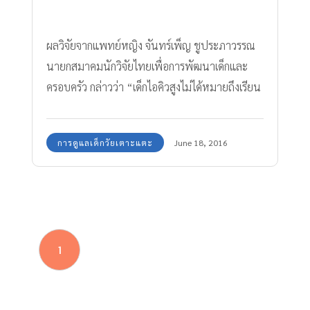
ผลวิจัยจากแพทย์หญิง จันทร์เพ็ญ ชูประภาวรรณ
นายกสมาคมนักวิจัยไทยเพื่อการพัฒนาเด็กและ
ครอบครัว กล่าวว่า “เด็กไอคิวสูงไม่ได้หมายถึงเรียน
เก่ง แต่หมายถึงรู้จักใช้ชีวิต คิดสร้างสรรค์ ทำงาน
เป็น พึ่งพาตัวเองได้ และเป็นที่พึ่งให้ผู้อื่น” อย่า
การดูแลเด็กวัยเตาะแตะ
June 18, 2016
เลี้ยงลูกแบบเทวดา ทำให้ไอคิวต่ำ
1