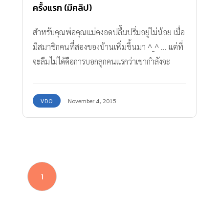
ครั้งแรก (มีคลิป)
สำหรับคุณพ่อคุณแม่คงอดปลื้มปริ่มอยู่ไม่น้อย เมื่อ
มีสมาชิกคนที่สองของบ้านเพิ่มขึ้นมา ^_^ … แต่ที่
จะลืมไม่ได้คือการบอกลูกคนแรกว่าเขากำลังจะ
กลายเป็นพี่คนแล้วนะ ด้วยการเปิดโอกาสให้ลูกคน
แรกได้ใกล้ชิดแสดงความรักกับน้องน้อย เพื่อให้เกิด
VDO
November 4, 2015
ความคุ้นเคย และเมื่อพี่ได้มาเจอน้องเบบี๋ครั้งแรกจะ
มีอาการอย่างไรกันบ้าง จะน่ารักขนาดไหน ตามไป
ดูกันเลยค่ะ ขอบคุณคลิปวีดีโอจาก : AdKids
1