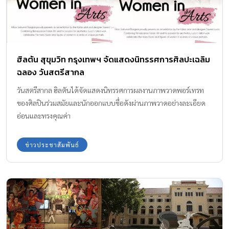
ฮิลตัน สุขุมวิท กรุงเทพฯ จัดแสดงนิทรรศการศิลปะเฉลิม
ฉลอง วันสตรีสากล
วันสตรีสากล ฮิลตันได้จัดแสดงนิทรรศการผลงานภาพวาดพอร์เทรท
ของศิลปินร่วมสมัยและนักออกแบบชื่อดังผ่านภาพวาดอย่างละเอียด
อ่อนและทรงคุณค่า
ข่าวประชาสัมพันธ์