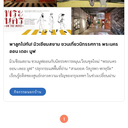
พาลูกไปกัน! มิวเซียมสยาม ชวนเที่ยวนิทรรศการ พระนคร
ออน เดอะ มูฟ
มิวเซียมสยาม ชวนมูฟออนกับนิทรรศการหมุนเวียนชุดใหม่ “พระนคร
ออน เดอะ มูฟ” ปลุกกระแสพื้นที่ย่าน “สามยอด-วังบูรพา-พาหุรัด”
เรียนรู้อดีตของศูนย์กลางความเจริญของกรุงเทพฯ ในช่วงเปลี่ยนผ่าน
จากสังคมจารีต สู่โลกสมัยใหม่แบบตะวันตก
กิจกรรมนอกบ้าน
1