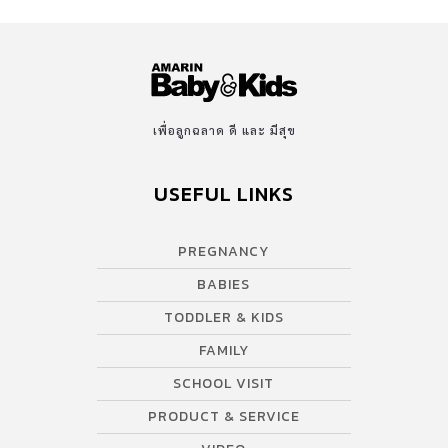
เพื่อลูกฉลาด ดี และ มีสุข
USEFUL LINKS
PREGNANCY
BABIES
TODDLER & KIDS
FAMILY
SCHOOL VISIT
PRODUCT & SERVICE