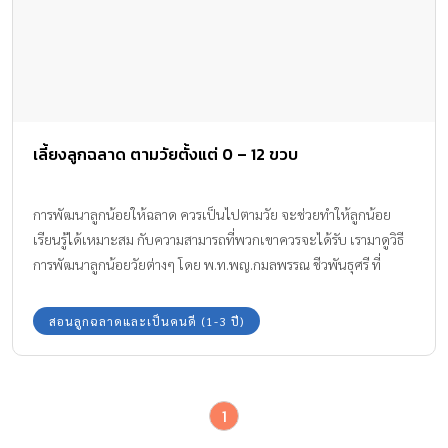
เลี้ยงลูกฉลาด ตามวัยตั้งแต่ 0 – 12 ขวบ
การพัฒนาลูกน้อยให้ฉลาด ควรเป็นไปตามวัย จะช่วยทำให้ลูกน้อย
เรียนรู้ได้เหมาะสม กับความสามารถที่พวกเขาควรจะได้รับ เรามาดูวิธี
การพัฒนาลูกน้อยวัยต่างๆ โดย พ.ท.พญ.กมลพรรณ ชีวพันธุศรี ที่
แนะนำวิธี เลี้ยงลูกฉลาด ตามวัยตั้งแต่ 0 – 12 ขวบ กันค่ะ
สอนลูกฉลาดและเป็นคนดี (1-3 ปี)
1