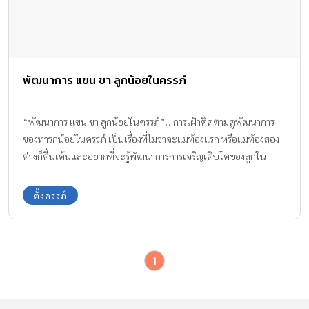
พัฒนาการ แขน ขา ลูกน้อยในครรภ์
“พัฒนาการ แขน ขา ลูกน้อยในครรภ์”…การเฝ้าติดตามดูพัฒนาการ
ของทารกน้อยในครรภ์ เป็นเรื่องที่ไม่ว่าจะแม่ท้องแรก หรือแม่ท้องสอง
ต่างก็ตื่นเต้นและอยากที่จะรู้พัฒนาการการเจริญเติบโตของลูกใน
ครรภ์ อยู่ตลอดเวลา อย่างพัฒนา แขน ขา ลูกในครรภ์ มีคุณแม่ถามกัน
เข้ามาว่า จะรู้ได้อย่างไรว่าอายุครรภ์ที่เท่าไหร่แขน ขา ลูกถึงเจริญขึ้นมา
ตั้งครรภ์
ทีมงาน Amarin Baby & Kids มีมาให้ทราบกันค่ะ
1