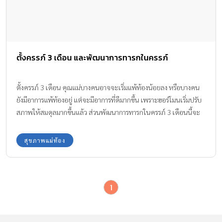
ตั้งครรภ์ 3 เดือน และพัฒนาการทารกในครรภ์
ตั้งครรภ์ 3 เดือน คุณแม่บางคนอาจจะเริ่มแพ้ท้องน้อยลง หรือบางคน
ยังมีอาการแพ้ท้องอยู่ แต่จะมีอาการที่ดีมากขึ้น เพราะฮอร์โมนเริ่มปรับ
สภาพให้สมดุลมากขึ้นแล้ว ส่วนพัฒนาการทารกในครรภ์ 3 เดือนนี้จะ
เติบโตแค่ไหน ไปดูกันค่ะ
สุขภาพแม่ท้อง
1