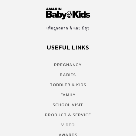
เพื่อลูกฉลาด ดี และ มีสุข
USEFUL LINKS
PREGNANCY
BABIES
TODDLER & KIDS
FAMILY
SCHOOL VISIT
PRODUCT & SERVICE
VIDEO
AWARDS