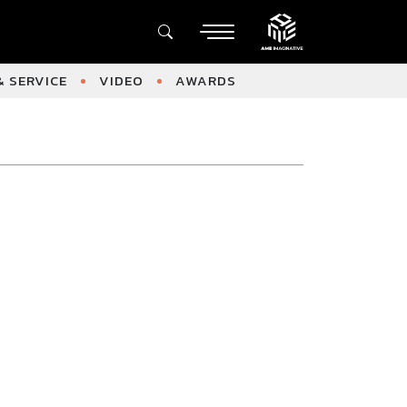
 SERVICE
VIDEO
AWARDS