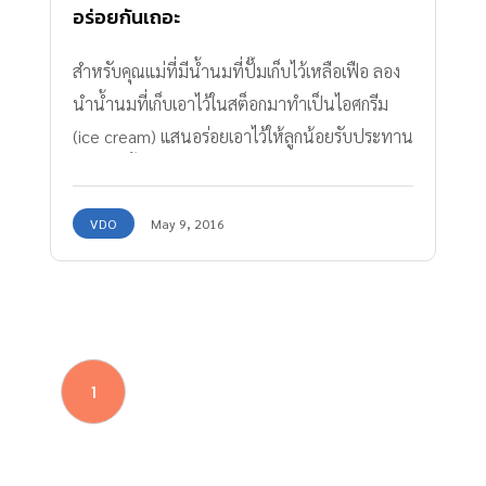
อร่อยกันเถอะ
สำหรับคุณแม่ที่มีน้ำนมที่ปั๊มเก็บไว้เหลือเฟือ ลอง
นำน้ำนมที่เก็บเอาไว้ในสต็อกมาทำเป็นไอศกรีม
(ice cream) แสนอร่อยเอาไว้ให้ลูกน้อยรับประทาน
ระหว่างมื้อ เพิ่มคุณค่าทางโภชนาการด้วยน้ำนม
แม่ และวิตามินจากผลไม้ รับรองว่าอร่อยสุดๆ ไป
VDO
May 9, 2016
เลยค่ะ
1