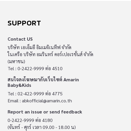
SUPPORT
Contact US
บริษัท เอเอ็มอี อิมเมจิเนทีฟ จำกัด
ในเครือ บริษัท อมรินทร์ คอร์เปอเรชั่นส์ จำกัด
(มหาชน)
Tel : 0-2422-9999 ต่อ 4510
สนใจลงโฆษณากับเว็บไซต์ Amarin
Baby&Kids
Tel : 02-422-9999 ต่อ 4775
Email :
abkofficial@amarin.co.th
Report an issue or send feedback
0-2422-9999 ต่อ 4180
(จันทร์ - ศุกร์ เวลา 09.00 - 18.00 น)