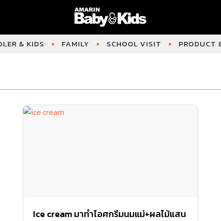
LER & KIDS
FAMILY
SCHOOL VISIT
PRODUCT &
Ice cream มาทำไอศกรีมนมแม่+ผลไม้แสน