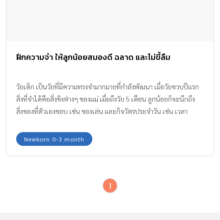
ฝึกความจำ ให้ลูกน้อยสมองดี ฉลาด และไม่ขี้ลืม
วัยเด็ก เป็นวัยที่มีความทรงจำมากมายที่กำลังพัฒนา เมื่อวัยขวบปีแรก
สิ่งที่จำได้คือสิ่งขิงต่างๆ ของแม่ เมื่อถึงวัย 5 เดือน ลูกน้อยก็จะนึกถึง
สิ่งของที่ตัวเองชอบ เช่น ของเล่น และกิจวัตรประจำวัน เช่น เวลา
อาหาร เวลานอน ลองมา ฝึกความจำ ให้ลูกน้อยพัฒนาสมองให้ดียิ่งขึ้น
กัน
Newborn 0-3 month
1