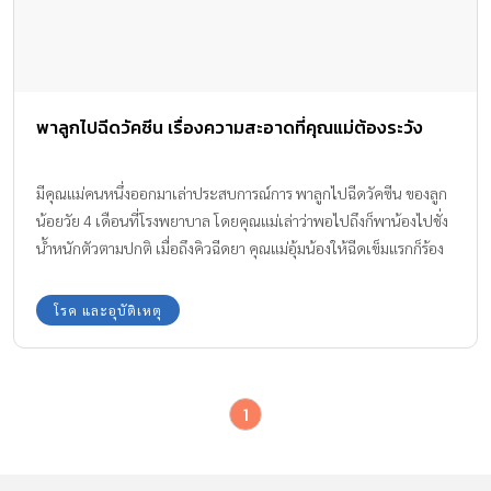
พาลูกไปฉีดวัคซีน เรื่องความสะอาดที่คุณแม่ต้องระวัง
มีคุณแม่คนหนึ่งออกมาเล่าประสบการณ์การ พาลูกไปฉีดวัคซีน ของลูก
น้อยวัย 4 เดือนที่โรงพยาบาล โดยคุณแม่เล่าว่าพอไปถึงก็พาน้องไปชั่ง
น้ำหนักตัวตามปกติ เมื่อถึงคิวฉีดยา คุณแม่อุ้มน้องให้ฉีดเข็มแรกก็ร้อง
ปกติเป็นธรรมดา หนูน้อยดิ้น เรื่องจึงเริ่มจากตรงนี้
โรค และอุบัติเหตุ
1