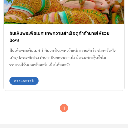
ฝันเห็นพระพิฆเนศ เทพความสำเร็จดูคำทำนายให้รวย
ปังๆ!
ฝันเห็นพระพิฆเนศ ว่ากันว่าเป็นเทพเจ้าแห่งความสำเร็จ ช่วยขจัดปัด
เป่าอุปสรรคทั้งปวง ทำนายฝันจะว่าอย่างไร มีดวงเศรษฐีหรือไม่
รวบรวมไว้หมดพร้อมทริกเด็ดให้สมหวัง
ดวงและราศี
1