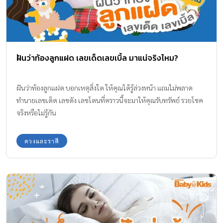
ฝันว่าท้องลูกแฝด เลขเด็ดเลขเบิ้ล มาแน่จริงไหม?
ฝันว่าท้องลูกแฝด บอกเหตุสิ่งใด ให้คุณได้รู้ล่วงหน้า แถมไม่พลาด
ทำนายเลขเด็ด เลขดัง เลขโดนที่คราวนี้จะมาให้คุณรับทรัพย์ รวยโชค
จริงหรือไม่รู้กัน
ดวงและราศี