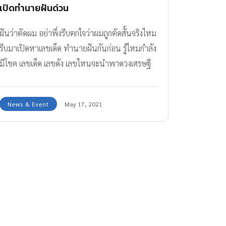
เปิดทำนายฝันด่วน
ฝันว่าตัดผม อย่าพึ่งรีบตกใจว่าผมถูกตัดสั้นจริงไหม
รีบมาเปิดหาเลขเด็ด ทำนายฝันกันก่อน รู้ไหมกำลัง
มีโชค เลขเด็ด เลขดัง เลขไหนจะนำพาดวงเศรษฐี
มาให้คุณกันนะ
News & Event
May 17, 2021