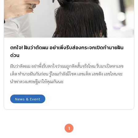
ตกใจ! ฝันว่าตัดผม อย่าเพิ่งรีบส่องกระจกเปิดทำนายฝัน
ด่วน
ฝันว่าตัดผม อย่าพึ่งรีบตกใจว่าผมถูกตัดสั้นจริงไหม รีบมาเปิดหาเลข
เด็ด ทำนายฝันกันก่อน รู้ไหมกำลังมีโชค เลขเด็ด เลขดัง เลขไหนจะ
นำพาดวงเศรษฐีมาให้คุณกันนะ
News & Event
1