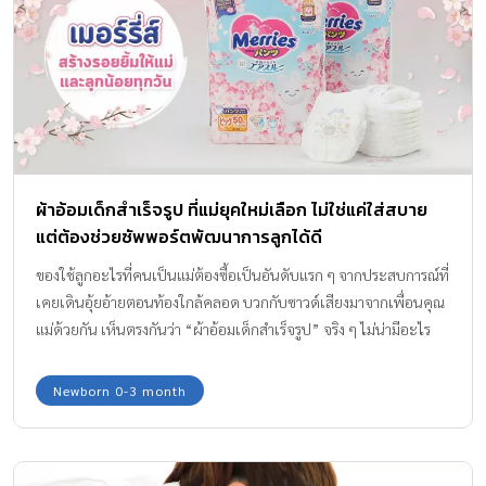
สว่างไสวกว่าในวันพรุ่งนี้ คุณพร้อมไปกับเราหรือเปล่า? ผลิตภัณฑ์ผ้า
อ้อมเด็กสำเร็จรูป Offspring Thailand เริ่มทำตลาดโดยนำเข้าผ้าอ้อม
เด็กสำเร็จรูปเด็ก เกรด Super Premium มาจำหน่ายในประเทศไทย
โดยผ้าอ้อมมีคุณสมบัติดังต่อไปนี้ ผลิตจาก เยื่อไม้ที่มีความยั่งยืนผ่าน
การรับรองจาก FSC ประเทศสหรัฐอเมริกา ปลอดสารคลอรีนและสาร
อันตรายอื่นๆ เมื่อคุณพ่อคุณแม่ได้ซื้อผ้าอ้อม Offspring เท่ากับร่วม
บริจาคเงินส่วนหนึ่ง เพื่อความยั่งยืนของป่าไม้ หมึกพิมพ์ปราศจากสาร
ผ้าอ้อมเด็กสำเร็จรูป ที่แม่ยุคใหม่เลือก ไม่ใช่แค่ใส่สบาย
ตะกั่วและโลหะหนัก ผ่านการรับรองจาก FDA ประเทศสหรัฐอเมริกา
แต่ต้องช่วยซัพพอร์ตพัฒนาการลูกได้ดี
ได้ใบรับรองการทดสอบเรื่องปลอดสารพิษจากสถาบัน Dermatest
ประเทศเยอรมัน ได้ใบรับรองจาก Cruelty-Free and Vegan ไม่
ของใช้ลูกอะไรที่คนเป็นแม่ต้องซื้อเป็นอันดับแรก ๆ จากประสบการณ์ที่
ทดลองกับสัตว์ ป้องกันการซึมซับถึง 3 ชั้น และระบายอากาศได้อย่างดี
เคยเดินอุ้ยอ้ายตอนท้องใกล้คลอด บวกกับซาวด์เสียงมาจากเพื่อนคุณ
เยี่ยม […]
แม่ด้วยกัน เห็นตรงกันว่า “ผ้าอ้อมเด็กสำเร็จรูป” จริง ๆ ไม่น่ามีอะไร
มากกับผ้าอ้อมเด็ก แต่ถ้าลองเปิดลิสต์ผ้าอ้อมดูในท้องตลอดตอนนี้ มี
เป็น 10 แบรนด์ แล้วจะเลือกใช้ยี่ห้อไหน คุณสมบัติผ้าอ้อมแบบไหน
Newborn 0-3 month
ลูกใส่แล้วแฮปปี้ แม่เสียตังค์แล้วคุ้มค่า ?