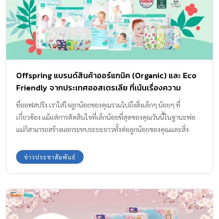
Offspring แบรนด์สินค้าออร์แกนิค (Organic) และ Eco
Friendly จากประเทศออสเตรเลีย ที่เน้นเรื่องความ
ปลอดภัย ปลอดสารพิษ เป็นมิตรต่อสิ่งแวดล้อม Eco-
ที่ออฟสปริง เราใส่ใจลูกน้อยของคุณรวมไปถึงสิ่งเล็กๆ น้อยๆ ที่
Friendly และไม่ทดลองกับสัตว์ Little Things Matter
เกี่ยวข้อง แม้แต่การตัดสินใจที่เล็กน้อยที่สุดของคุณวันนี้ในฐานะพ่อ
(สิ่งเล็กๆ ก้อมีความสำคัญ)
แม่ก็สามารถสร้างผลกระทบระยะยาวทั้งต่อลูกน้อยของคุณและสิ่ง
แวดล้อมได้ สิ่งเล็กๆ น้อยๆ เช่นการเลือกผ้าเปียกที่ย่อยสลายได้ สกิน
แคร์ออร์แกนิก หรือผ้าอ้อมที่เป็นมิตรต่อสิ่งแวดล้อมนั้นสำคัญมากกว่าที่
ข่าวประชาสัมพันธ์
คุณคิด นี่เป็นเหตุผลที่ทุกการตัดสินใจของเราในฐานะแบรนด์ – ตั้งแต่
ส่วนประกอบที่เราเลือกใช้หรือเลือกไม่ใช้ ไปจนถึงประกาศนียบัตรต่าง
ๆ และวัสดุที่ใช้ในบรรจุภัณฑ์ของเรา ทั้งหมดล้วนมาจากความรักที่มีต่อ
เด็ก พ่อแม่ และธรรมชาติ เราไม่สามารถเปลี่ยนโลกได้ภายในพริบตา
เดียว แต่เราสามารถก้าวไปด้วยกันทีละก้าวเพื่อสิ่งที่ดีกว่า ยิ่งใหญ่กว่า