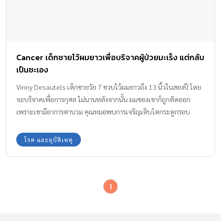
Cancer เด็กชายไว้ผมยาวเพื่อบริจาคผู้ป่วยมะเร็ง แต่กลับ
เป็นซะเอง
Vinny Desautels เด็กชายวัย 7 ขวบไว้ผมยาวถึง 13 นิ้วในสองปี โดย
จะบริจาคเพื่อการกุศล ไม่นานหลังจากนั้น ผมของเขาก็ถูกตัดออก
เพราะเขามีอาการตาบวม คุณหมอพบการเจริญเติบโตกระดูกรอบ
ดวงตา สะโพก และแก้มของเขา ซึ่งเป็นอาการของโรคมะเร็ง (Cancer)
ขั้นที่ 4
โรค และอุบัติเหตุ
1