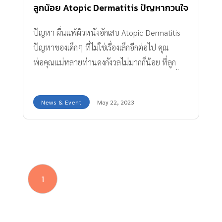
ลูกน้อย Atopic Dermatitis ปัญหากวนใจ
ของพ่อแม่ รักษาอย่างไรดี?
ปัญหา ผื่นแพ้ผิวหนังอักเสบ Atopic Dermatitis
ปัญหาของเด็กๆ ที่ไม่ใช่เรื่องเล็กอีกต่อไป คุณ
พ่อคุณแม่หลายท่านคงกังวลไม่มากก็น้อย ที่ลูก
น้อยของเรา เดี่ยวก็คัน เดี่ยวก็เป็นผด เดี่ยวก็ผื่นขึ้น
เกา คัน เป็นๆหายๆ จนเป็นแผล ผิวแห้งลอก มี
News & Event
May 22, 2023
รอยดำ ถึงผื่นแพ้ผิวหนังอักเสบเหล่านี้ จะไม่ได้เป็น
อันตราย เพราะไม่ได้เกิดจากการติดเชื้อ หรือเป็น
เรื่องร้ายแรงใดๆ แต่ก็สร้างความรำคาญให้ลูกน้อย
เป็นอย่างมาก และส่งผลระยะยาวได้ เช่น แผลเป็น
รอยด่างดำ ผิวหนังแห้งด้าน และอาจส่งผลต่อ
1
บุคลิกในการเข้าสังคม และสมาธิในการเรียนของลูก
น้อยได้ด้วย วันนี้ Amarin Baby & Kids มีนัดคุยกับ
คุณหมอ 2 ท่าน ทั้งคุณหมอผิวหนัง และคุณหมอ