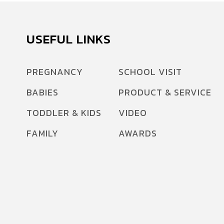
เด็ก ถึงปัญหาผื่นแพ้ผิวหนังอักเสบในเด็กๆ เพื่อแก้
ปัญหา ไขข้อข้องใจ ให้คุณพ่อ คุณแม่กันค่ะว่า ผื่น
แพ้ผิวหนังอักเสบในเด็ก เกิดจากอะไร จะทราบได้
USEFUL LINKS
อย่างไรว่าเราแพ้อะไรและมีวิธีการรักษาอย่างไร ทำ
อย่างไรถึงช่วยไม่ให้ลูกกลับมาเป็นผื่นซ้ำอีก และอีก
PREGNANCY
SCHOOL VISIT
หลากหลายคำถามที่คุณพ่อ คุณแม่อยากรู้ เรามีคำ
BABIES
PRODUCT & SERVICE
ตอบให้คะ Amarin Baby & Kids ได้รับเกียรติจาก
[…]
TODDLER & KIDS
VIDEO
FAMILY
AWARDS