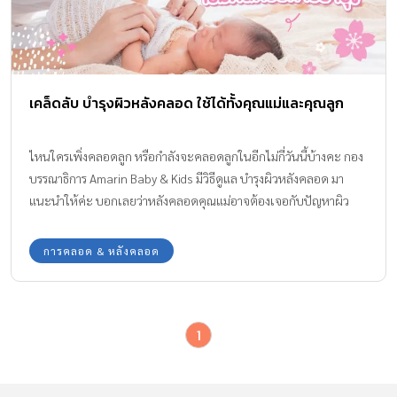
เคล็ดลับ บำรุงผิวหลังคลอด ใช้ได้ทั้งคุณแม่และคุณลูก
ไหนใครเพิ่งคลอดลูก หรือกำลังจะคลอดลูกในอีกไม่กี่วันนี้บ้างคะ กอง
บรรณาธิการ Amarin Baby & Kids มีวิธีดูแล บำรุงผิวหลังคลอด มา
แนะนำให้ค่ะ บอกเลยว่าหลังคลอดคุณแม่อาจต้องเจอกับปัญหาผิว
แห้ง ผิวหมองคล้ำ ผิวหย่อนคล้อยจากการยืดขยายไว้ตอนท้อง แต่ไม่
ต้องกังวลนะคะ ทุกอย่างแก้ไขได้ แล้วคุณแม่จะกลับมามีผิวสวยใส
การคลอด & หลังคลอด
สุขภาพผิวดีอีกครั้งค่ะ
1