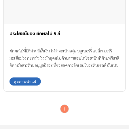
ประโยชน์ของ ผักผลไม้ 5 สี
ผักผลไม้ที่มีสีม่วง สีน้ำเงิน ไม่ว่าจะเป็นองุ่น บลูเบอร์รี่ แบล็กเบอร์รี่
มะเขือม่วง กะหล่ำม่วง มักอุดมไปด้วยสารแอนโทไซยานินที่ต้านฟรีแรดิ
คัล หรือสารต้านอนุมูลอิสระ ที่ช่วยลดการอักเสบในระดับเซลล์ อันเป็น
สาเหตุสำคัญของการทำงานไม่ปกติในอวัยวะต่างๆ รวมถึงหัวใจด้วย
สุขภาพพ่อแม่
1