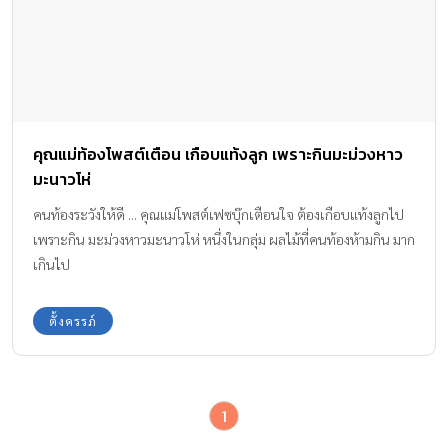
คุณแม่ท้องโพสต์เตือน เกือบแท้งลูก เพราะกินมะม่วงหาว
มะนาวโห่
คนท้องระวังให้ดี ... คุณแม่โพสต์เฟซบุ๊กเตือนใจ ต้องเกือบแท้งลูกไป
เพราะกิน มะม่วงหาวมะนาวโห่ หนึ่งในกลุ่ม ผลไม้ที่คนท้องห้ามกิน มาก
เกินไป
ตั้งครรภ์
1