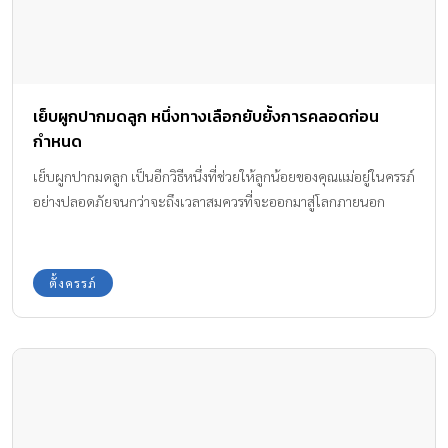
เย็บผูกปากมดลูก หนึ่งทางเลือกยับยั้งการคลอดก่อน
กำหนด
เย็บผูกปากมดลูก เป็นอีกวิธีหนึ่งที่ช่วยให้ลูกน้อยของคุณแม่อยู่ในครรภ์
อย่างปลอดภัยจนกว่าจะถึงเวลาสมควรที่จะออกมาสู่โลกภายนอก
ตั้งครรภ์