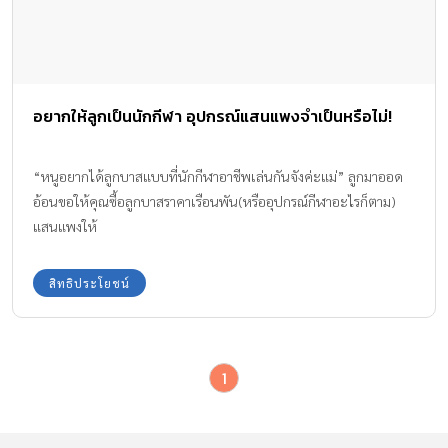
อยากให้ลูกเป็นนักกีฬา อุปกรณ์แสนแพงจำเป็นหรือไม่!
“หนูอยากได้ลูกบาสแบบที่นักกีฬาอาชีพเล่นกันจังค่ะแม่” ลูกมาออด
อ้อนขอให้คุณซื้อลูกบาสราคาเรือนพัน(หรืออุปกรณ์กีฬาอะไรก็ตาม)
แสนแพงให้
สิทธิประโยชน์
1