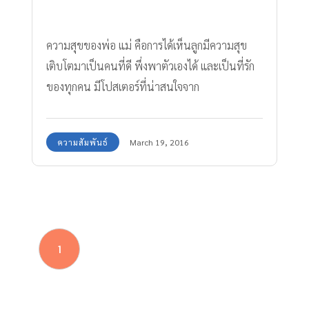
ความสุขของพ่อ แม่ คือการได้เห็นลูกมีความสุข
เติบโตมาเป็นคนที่ดี พึ่งพาตัวเองได้ และเป็นที่รัก
ของทุกคน มีโปสเตอร์ที่น่าสนใจจาก
creativewithkids.com ที่แนะนำ วิธีทำให้ลูกมี
ความสุข ง่ายๆ ทำให้ลูกรู้ว่าพ่อแม่รักพวกเขามาก
ความสัมพันธ์
March 19, 2016
แค่ไหน ด้วยการแสดงความรักกับลูก โดยการเอา
ใส่ใจ
1