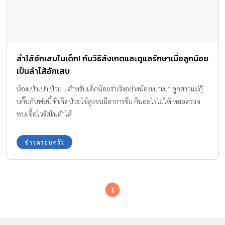
ลำไส้อักเสบในเด็ก! กับวิธีสังเกตและดูแลรักษาเมื่อลูกน้อย
เป็นลำไส้อักเสบ
น้องเป่าเปา ป่วย ...สำหรับเด็กน้อยร่าเริงอย่างน้องเป่าเปา ลูกสาวแม่กุ๊
บกิ๊บกับพ่อบี้ ที่เกิดป่วยไข้สูงจนมีอาการซึม กินอะไรไม่ได้ หมอตรวจ
พบเชื้อไวรัสในลำไส้
ข่าวครอบครัว
1