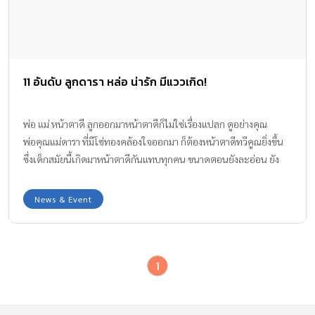
11 อันดับ ลูกดารา หล่อ น่ารัก มีแววเกิด!
พ่อ แม่ หน้าตาดี ลูกออกมาหน้าตาดีก็ไม่ใช่เรื่องแปลก ดูอย่างคุณ
พ่อคุณแม่ดารา ที่มีโซ่ทองคล้องใจออกมา ก็ต้องหน้าตาดีทวีคูณยิ่งขึ้น
ซึ่งเด็กสมัยนี้เกิดมาหน้าตาดีกันแทบทุกคน ขนาดตอนยังละอ่อน ยัง
หน้าตา หล่อ ฉายแววพระเอกขนาดนี้ โตขึ้นมาหนูน้อยเหล่านี้จะหล่อ
ขั้นเทพ ทำให้สาวๆ ฟินขนาดไหน . . . ว่าแล้วก็ตามไปดู 11 อันดับ
News & Event
“ลูกชายดารา” สุดฮอตกันดีกว่าค่ะ อันดับที่ 1 “บรู๊คลิน” ลูกชาย
ฝาแฝดของคุณแม่ “นานา ไรบีนา” และคุณพ่อ “เวย์ ไทเทเนี่ยม”
@nanarybena ยอดฟอลโล่ อินสตาแกรม 683,118 อันดับที่ 2 “น้อง
1
โปรด อัษศดิณย์” ลูกชาย คุณแม่ “เป้ย ปานวาด” และคุณพ่อ “ป๊อบ
นิธิ” @ppanward ยอดฟอลโล่ อินสตาแกรม 630,235 อันดับที่ 3
“น้องภู ภูดิศ” ลูกชาย คุณแม่ “เอ๋ […]