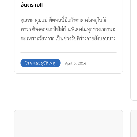
อันตราย!!
คุณพ่อ คุณแม่ ที่ตอนนี้มีแก้วตาดวงใจอยู่ในวัย
ทารก ต้องคอยเอาใจใส่เป็นพิเศษในทุกช่วงเวลานะ
คะ เพราะวัยทารก เป็นช่วงวัยที่ร่างกายยังบอบบาง
แม่น้องเล็กมีกรณีตัวอย่าง เป็นเหตุการณ์จริงที่เกิด
ขึ้นทั้งต่างประเทศ และในประเทศ ถึงภาวะ Toe-
โรค และอุบัติเหตุ
April 8, 2016
tourniquet syndrome ซึ่งเป็นเรื่องใกล้ตัว เมื่อ
เส้นผมรัดนิ้ว จนเลือดไม่เดิน มาฝากค่ะ