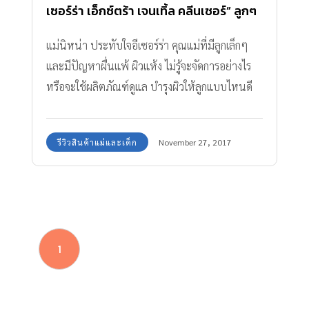
เซอร์ร่า เอ็กซ์ตร้า เจนเทิ้ล คลีนเซอร์” ลูกๆ
ใช้ดี จึงอยากบอกต่อ
แม่นิหน่า ประทับใจอีเซอร์ร่า คุณแม่ที่มีลูกเล็กๆ
และมีปัญหาผื่นแพ้ ผิวแห้ง ไม่รู้จะจัดการอย่างไร
หรือจะใช้ผลิตภัณฑ์ดูแล บำรุงผิวให้ลูกแบบไหนดี
ลองมาดูเคล็ดลับดีๆ จากคุณแม่คนดัง คุณนิหน่า-สุ
ฐิตา ปัญญายงค์ ที่เธอได้ใช้ผลิตภัณฑ์อย่าง อีเซอร์
รีวิวสินค้าแม่และเด็ก
November 27, 2017
ร่า ครีม และ อีเซอร์ร่า เอ็กซ์ตร้า เจนเทิ้ล คลีนเซอร์
กับผิวตัวเอง และใช้กับผิวของลูกๆ ซึ่งคุณแม่นิหน่า
ประทับใจอย่างมากค่ะ
1