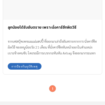
ลูกน้อยได้รับอันตราย เพราะนั่งคาร์ซีทผิดวิธี
จากเฟสบุ๊คเพจนมแม่แฮปปี้ ที่ออกมาเล่าถึงอันตรายจากการ นั่งคาร์ซีท
ผิดวิธี ของหนูน้อยวัย 21 เดือน ที่นั่งคาร์ซีทหันหน้าออกในตำแหน่ง
เบาะข้างคนขับ โดยรถมีการเบรกกะทันหัน Airbag จึงออกมากระแทก
หน้าหนูน้อย ทั้งที่คาร์ซีทของเด็กควรจะอยู่ข้างหลัง ไม่ใช่ข้างคนขับ
การป้องกันอุบัติเหตุ
1