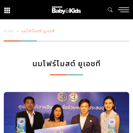
HOME
นมโฟร์โมสต์ ยูเอชที
นมโฟร์โมสต์ ยูเอชที