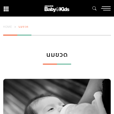
HOME
นมขวด
นมขวด