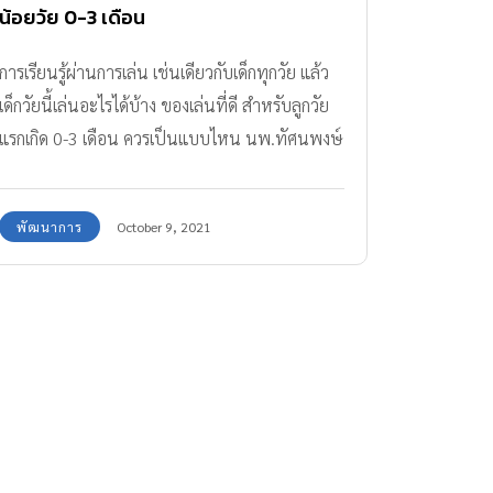
น้อยวัย 0-3 เดือน
การเรียนรู้ผ่านการเล่น เช่นเดียวกับเด็กทุกวัย แล้ว
เด็กวัยนี้เล่นอะไรได้บ้าง ของเล่นที่ดี สำหรับลูกวัย
แรกเกิด 0-3 เดือน ควรเป็นแบบไหน นพ.ทัศนพงษ์
ตั้งพัฒนาศิริ เจ้าของเพจ คุณหมอพ่อลูกอ่อน
"Doctor Daddy" มีคำแนะนำดีๆ มาฝากคุณ
พัฒนาการ
October 9, 2021
พ่อคุณแม่ค่ะ