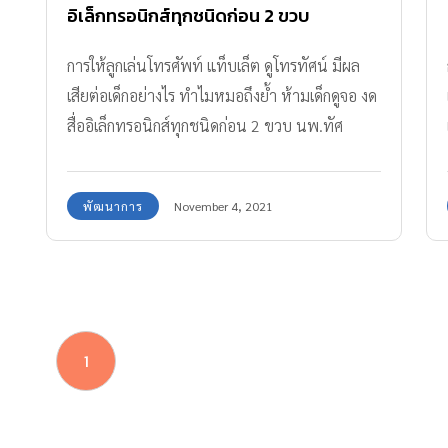
อิเล็กทรอนิกส์ทุกชนิดก่อน 2 ขวบ
การให้ลูกเล่นโทรศัพท์ แท็บเล็ต ดูโทรทัศน์ มีผล
เสียต่อเด็กอย่างไร ทำไมหมอถึงย้ำ ห้ามเด็กดูจอ งด
สื่ออิเล็กทรอนิกส์ทุกชนิดก่อน 2 ขวบ นพ.ทัศ
นพงษ์ ตั้งพัฒนาศิริ เจ้าของเพจ คุณหมอพ่อลูก
อ่อน "Doctor Daddy" มาเฉลย 4 ข้อเสียของการ
พัฒนาการ
November 4, 2021
เลี้ยงลูกด้วยหน้าจอ
1