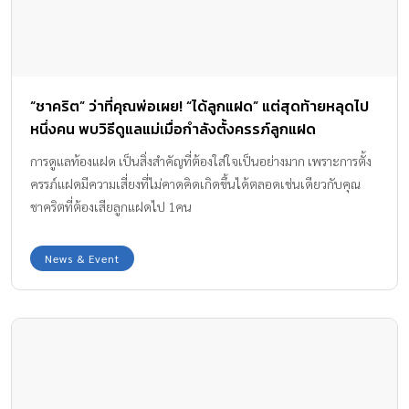
“ชาคริต” ว่าที่คุณพ่อเผย! “ได้ลูกแฝด” แต่สุดท้ายหลุดไป
หนึ่งคน พบวิธีดูแลแม่เมื่อกำลังตั้งครรภ์ลูกแฝด
การดูแลท้องแฝด เป็นสิ่งสำคัญที่ต้องใส่ใจเป็นอย่างมาก เพราะการตั้ง
ครรภ์แฝดมีความเสี่ยงที่ไม่คาดคิดเกิดขึ้นได้ตลอดเช่นเดียวกับคุณ
ชาคริตที่ต้องเสียลูกแฝดไป 1คน
News & Event