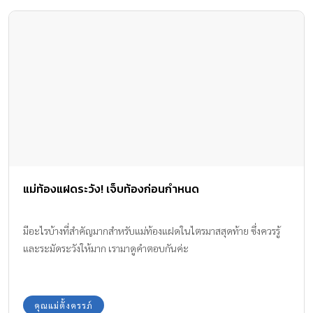
แม่ท้องแฝดระวัง! เจ็บท้องก่อนกำหนด
มีอะไรบ้างที่สำคัญมากสำหรับแม่ท้องแฝดในไตรมาสสุดท้าย ซึ่งควรรู้
และระมัดระวังให้มาก เรามาดูคำตอบกันค่ะ
คุณแม่ตั้งครรภ์