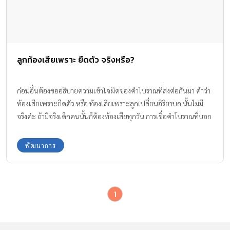
ลูกท้องเสียเพราะ ยืดตัว จริงหรือ?
ก่อนอื่นต้องขออธิบายความเข้าใจผิดของคำโบราณที่ส่งต่อกันมา คำว่า
ท้องเสียเพราะยืดตัว หรือ ท้องเสียเพราะลูกเปลี่ยนอิริยาบถ นั้นไม่มี
จริงค่ะ ถ้ามีจริงเด็กคนนั้นก็ต้องท้องเสียทุกวัน การเชื่อคำโบราณที่บอก
ว่า ท้องเสียเพราะยืดตัวจะทำให้คุณแม่ประมาทชะล่าใจ ไม่พาลูกไป
พบแพทย์ เพราะคิดว่าเป็นเรื่องปกติอาจทำให้ลูกเป็นอันตรายจาก
พัฒนาการ
ภาวะขาดน้ำและพลังงานจนช็อคได้
1