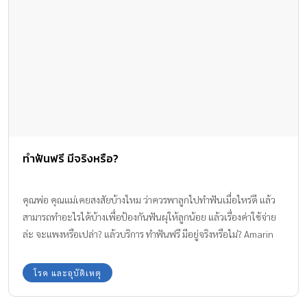
ทำฟันฟรี มีจริงหรือ?
คุณพ่อ คุณแม่เคยสงสัยบ้างไหม ว่าควรพาลูกไปทำฟันเมื่อไหร่ดี แล้ว
สามารถทำอะไรได้บ้างเพื่อป้องกันฟันผุให้ลูกน้อย แล้วเรื่องค่าใช้จ่าย
ล่ะ จะแพงหรือเปล่า? แล้วบริการ ทำฟันฟรี มีอยู่จริงหรือไม่? Amarin
Baby and Kids รวบรวมคำตอบเอาไว้ในนี้ค่ะ
โรค และอุบัติเหตุ