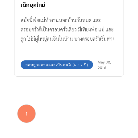
เด็กยุคใหม่
สมัยนี้พ่อแม่ทำงานนอกบ้านกันหมด และ
ครอบครัวก็เป็นครอบครัวเดี่ยว มีเพียงพ่อ แม่ และ
ลูก ไม่มีผู้ใหญ่คนอื่นในบ้าน บางครอบครัวเริ่มห่าง
หายจากการพูดคุยกันเมื่อลูกเริ่มเข้าเรียน ทำให้ขาด
ความเข้าใจ ขาดที่ปรึกษา เรามาดู 8 เหตุผล ลูกไม่
May 30,
สอนลูกฉลาดและเป็นคนดี (6-12 ปี)
อยากคุยกับพ่อแม่ ว่าเพราะอะไรกันค่ะ
2016
1