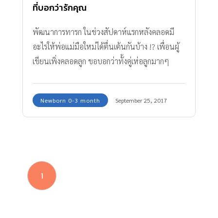
ที่บอกว่ารักคุณ
พัฒนาการทารก ในช่วงสัปดาห์แรกหลังคลอดมี
อะไรให้พ่อแม่มือใหม่ได้ตื่นเต้นกันบ้าง !? เพื่อนผู้
เขียนเพิ่งคลอดลูก ขอบอกว่าทั้งคู่เห่อลูกมากๆ
ชนิดที่ว่าเก็บทุกช่วงเวลาไม่ว่าลูกจะหลับ ร้อง ตื่น
แถมพูดด้วยว่าดูซิลูกบอกรักฉัน ฟังแล้วอมยิ้มเลย
Newborn 0-3 month
September 25, 2017
ว่าแต่เด็กตัวแค่เนี่ยบอกรักได้แล้วเหรอ? ทีมงาน
Amarin Baby & Kids พาไปค้นหา 10 พัฒนาการ
ที่ว่าลูกบอกรักกันค่ะ
1