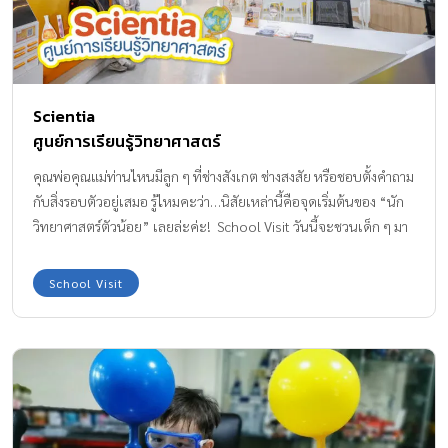
Scientia
ศูนย์การเรียนรู้วิทยาศาสตร์
คุณพ่อคุณแม่ท่านไหนมีลูก ๆ ที่ช่างสังเกต ช่างสงสัย หรือชอบตั้งคำถาม
กับสิ่งรอบตัวอยู่เสมอ รู้ไหมคะว่า…นิสัยเหล่านี้คือจุดเริ่มต้นของ “นัก
วิทยาศาสตร์ตัวน้อย” เลยล่ะค่ะ! School Visit วันนี้จะชวนเด็ก ๆ มา
ปลุกความอยากรู้อยากเห็นนั้นให้เต็มที่กับ หลักสูตรวิทยาศาสตร์แสน
สนุกที่ “Scientia Bangkok ศูนย์การเรียนรู้วิทยาศาสตร์” ที่นี่เด็ก ๆ
School Visit
จะได้ทดลอง ค้นพบและสร้างสรรค์ไปกับกิจกรรมที่ทั้งสนุกและได้
ความรู้ นอกจากนี้ยังได้เรียนรู้กับนักวิทยาศาสตร์ตัวจริง! บอกเลยว่า
ห้ามพลาดเด็ดขาด จากวันแรกจนถึงวันนี้ Scientia Bangkok เปิดสอน
เป็นครั้งแรกเมื่อปี พ.ศ. 2550 ปัจจุบันมีทั้งหมด 4 สาขา สำหรับสาขา
เซ็นทรัลปิ่นเกล้า ที่เราได้มาเยี่ยมชมในวันนี้ เป็นสาขาที่ 2 ซึ่งเปิดทำการ
มาแล้วกว่า 12 ปี ก่อตั้งโดยคุณครูใหม่ – จันทพร ภัทรเบญจพล และ