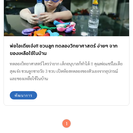
คุณศิริพันธ์ ภัทรเบญจพล สองนักวิทยาศาสตร์ผู้มีใจรัก และอยาก
ถ่ายทอดการเรียนรู้วิทยาศาสตร์ให้กับเด็ก ๆ โดยเริ่มต้นจากการสอน
ลูกสาว ทดลองทำโครงงานวิทยาศาสตร์ในรูปแบบ “ทำไป เล่าไป เล่น
ไป” ให้ลูกได้ลงมือทำจริง จนเห็นผลลัพธ์และสังเกตว่าลูกสนุกกับการ
เรียนรู้มากกว่าการนั่งท่องจำ […]
พ่อไอเดียเจ๋ง!! ชวนลูก ทดลองวิทยาศาสตร์ ง่ายๆ จาก
ของเหลือใช้ในบ้าน
ทดลองวิทยาศาสตร์ ใครว่ายาก เด็กอนุบาลก็ทำได้ !! คุณพ่อแชร์ไอเดีย
สุดเจ๋ง ชวนลูกชายวัย 3 ขวบ เปิดห้องทดลองของตัวเองจากอุปกรณ์
และของเหลือใช้ในบ้าน
พัฒนาการ
1