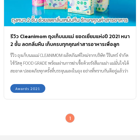
รีวิว Cleanimom ถุงเก็บนมแม่ ยอดเยี่ยมแห่งปี 2021 หนา
2 ชั้น ลดกลิ่นหืน เก็บครบทุกคุณค่าสารอาหารเพื่อลูก
รีวิว ถุงเก็บนมแม่ CLEANIMOM ผลิตภัณฑ์ใหม่จากบริษัท วีรินทร์ จำกัด
ใช้วัสดุ FOOD GRADE พร้อมผ่านการฆ่าเชื้อด้วยรังสีแกมม่า แม่มั่นใจได้
สะอาด ปลอดภัยทุกครั้งที่บรรจุนมลงในถุง อย่างที่ทราบกันดีอยู่แล้วว่า
อาหารที่ดีที่สุดสำหรับทารกแรกเกิด คือ “นมแม่” เพราะน้ำนมแม่อุดม
ไปด้วยคุณประโยชน์มากมาย เป็นเกราะสร้างภูมิต้านทานที่ดีให้กับลูก
Awards 2021
น้อยได้ไปจนโต และสำหรับบ้านไหนที่คุณแม่ต้องกลับไปทำงาน หรือมี
น้ำนมเยอะ การเก็บทำสต๊อกน้ำนมเป็นวิธีช่วยให้ลูกน้อยมีนมแม่ได้นาน
ครบปี หรือต่อเนื่องได้ถึง 2-3 ปี การจัดเก็บน้ำนมแม่ที่ถูกต้อง ต้องจัด
1
เก็บในภาชนะที่สะอาด ปลอดภัยและจัดเก็บให้ถูกวิธี เพราะหากจัด
เก็บผิดวิธีทำให้น้ำนมปนเปื้อนเชื้อโรค หากลูกกินเข้าไปจะเป็น
อันตรายได้ ถุงเก็บน้ำนมเป็นไอเท็มที่คุณแม่ต้องใช้ในการปั๊มนมเพื่อทำ