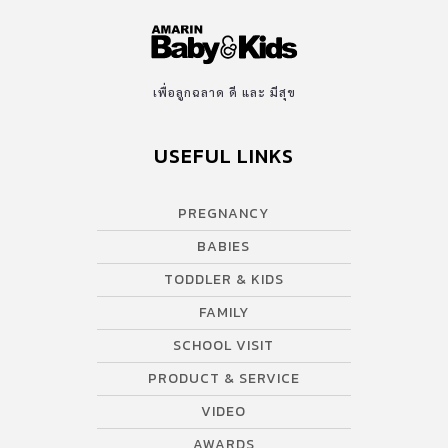
น้ำนมสต๊อก ซึ่งมีหลายแบรนด์ให้เลือกในรูปแบบแตกต่างกันไป โดย
ส่วนใหญ่เน้นการใช้วัสดุที่ความทนทานสูง และกักเก็บน้ำนมได้ดี
เพราะหลังจากเติมน้ำนมลงในถุงเก็บนมแล้ว ต้องนำไปเก็บไว้ในตู้แช่
แข็งเพื่อเก็บรักษาน้ำนมให้มีอายุยาวขึ้น แต่จะดีแค่ไหน ถ้าคุณแม่มีถุง
เพื่อลูกฉลาด ดี และ มีสุข
เก็บน้ำนมที่สามารถถนอมคุณภาพได้ดี นมไม่เปลี่ยนรส ไม่มีกลิ่นหืน
แถมยังใช้ง่ายไม่ยุ่งยาก ตอบโจทย์ความต้องการของคุณแม่ครบทุกด้าน
USEFUL LINKS
Amarin Baby & Kids ยกให้ ถุงเก็บนมแม่ Cleanimom เป็น ของใช้คุณ
แม่ ที่ได้รับรางวัล EDITOR’s CHOICE สาขา BEST […]
PREGNANCY
BABIES
TODDLER & KIDS
FAMILY
SCHOOL VISIT
PRODUCT & SERVICE
VIDEO
AWARDS