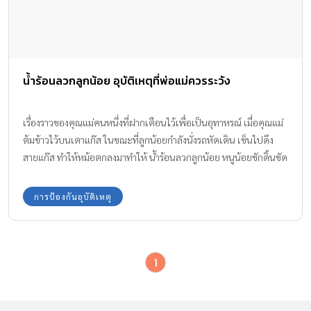
น้ำร้อนลวกลูกน้อย อุบัติเหตุที่พ่อแม่ควรระวัง
เรื่องราวของคุณแม่คนหนึ่งที่ฝากเตือนไว้เพื่อเป็นอุทาหรณ์ เมื่อคุณแม่
ต้มข้าวไว้บนเตาแก๊ส ในขณะที่ลูกน้อยกำลังนั่งรถหัดเดิน เข็นไปดึง
สายแก๊ส ทำให้หม้อตกลงมาทำให้ น้ำร้อนลวกลูกน้อย หนูน้อยชักดิ้นชัด
งอด้วยความเจ็บปวด คุณแม่พบเข้าแทบใจสลาย ลูกเจ็บ แม่เจ็บกว่า
การป้องกันอุบัติเหตุ
1