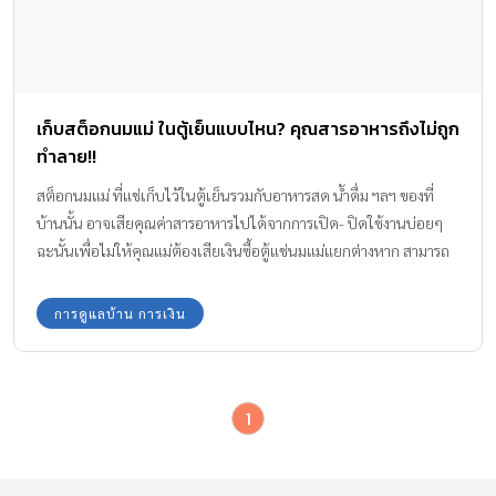
เก็บสต็อกนมแม่ ในตู้เย็นแบบไหน? คุณสารอาหารถึงไม่ถูก
ทำลาย!!
สต็อกนมแม่ ที่แช่เก็บไว้ในตู้เย็นรวมกับอาหารสด น้ำดื่ม ฯลฯ ของที่
บ้านนั้น อาจเสียคุณค่าสารอาหารไปได้จากการเปิด- ปิดใช้งานบ่อยๆ
ฉะนั้นเพื่อไม่ให้คุณแม่ต้องเสียเงินซื้อตู้แช่นมแม่แยกต่างหาก สามารถ
เก็บน้ำนมแม่ไว้ในตู้เย็นเดียวกับของ แช่เย็นอื่นๆ เราจะพาไปรู้จักกับตู้
เย็นซัมซุง Twin Cooling PlusTM ตู้เย็นหนึ่งเดียวที่ช่วยเก็บรักษา
การดูแลบ้าน การเงิน
คุณภาพน้ำนมแม่ และ อาหารให้สดใหม่นานขึ้น ที่สำคัญคุณค่าสาร
อาหารไม่เปลี่ยนด้วยนะคะ
1