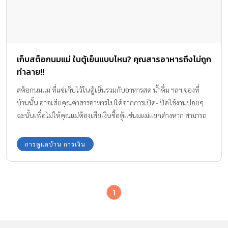
เก็บสต็อกนมแม่ ในตู้เย็นแบบไหน? คุณสารอาหารถึงไม่ถูก
ทำลาย!!
สต็อกนมแม่ ที่แช่เก็บไว้ในตู้เย็นรวมกับอาหารสด น้ำดื่ม ฯลฯ ของที่
บ้านนั้น อาจเสียคุณค่าสารอาหารไปได้จากการเปิด- ปิดใช้งานบ่อยๆ
ฉะนั้นเพื่อไม่ให้คุณแม่ต้องเสียเงินซื้อตู้แช่นมแม่แยกต่างหาก สามารถ
เก็บน้ำนมแม่ไว้ในตู้เย็นเดียวกับของ แช่เย็นอื่นๆ เราจะพาไปรู้จักกับตู้
เย็นซัมซุง Twin Cooling PlusTM ตู้เย็นหนึ่งเดียวที่ช่วยเก็บรักษา
การดูแลบ้าน การเงิน
คุณภาพน้ำนมแม่ และ อาหารให้สดใหม่นานขึ้น ที่สำคัญคุณค่าสาร
อาหารไม่เปลี่ยนด้วยนะคะ
1